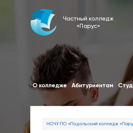
Перейти
Частный колледж
к
«Парус»
основному
содержанию
О колледже
Абитуриентам
Студ
Вы
НОЧУ ПО «Подольский колледж «Пар
здесь