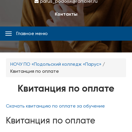
parus_podolsk@rambler.ru
Контакты
Главное меню
Главное
меню
Вы
НОЧУ ПО «Подольский колледж «Парус»
/
здесь
Квитанция по оплате
Квитанция по оплате
Скачать квитанцию по оплате за обучение
Квитанция по оплате