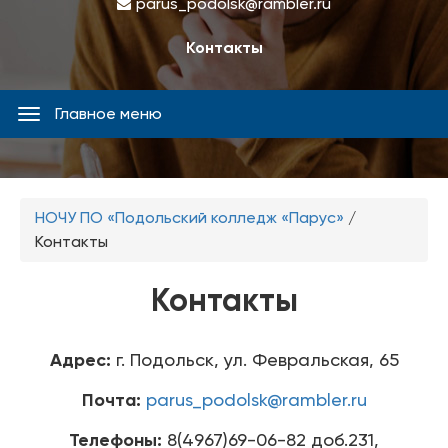
parus_podolsk@rambler.ru
Контакты
Главное меню
Главное
меню
Вы
НОЧУ ПО «Подольский колледж «Парус»
/
здесь
Контакты
Контакты
Адрес:
г. Подольск, ул. Февральская, 65
Почта:
parus_podolsk@rambler.ru
Телефоны:
8(4967)69-06-82 доб.231,