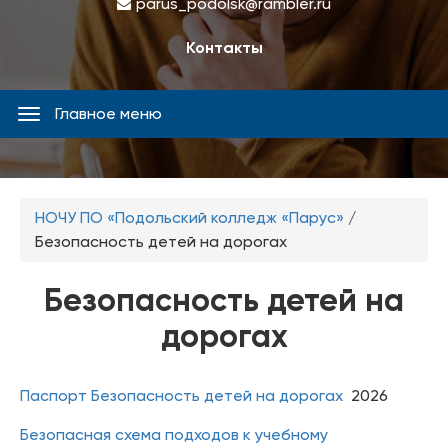
parus_podolsk@rambler.ru
Контакты
Главное меню
Главное
меню
Вы
НОЧУ ПО «Подольский колледж «Парус»
/
здесь
Безопасность детей на дорогах
Безопасность детей на
дорогах
Паспорт Безопасность детей на дорогах
2026
Безопасная схема подходов к учебному