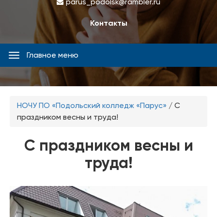
parus_podolsk@rambler.ru
Контакты
Главное меню
Главное
меню
Вы
НОЧУ ПО «Подольский колледж «Парус»
/
С
здесь
праздником весны и труда!
С праздником весны и
труда!