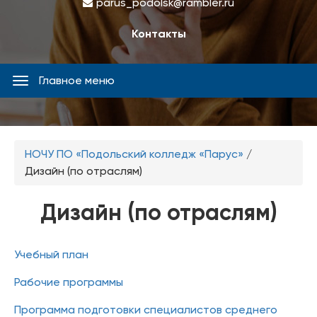
parus_podolsk@rambler.ru
Контакты
Главное меню
Главное
меню
Вы
НОЧУ ПО «Подольский колледж «Парус»
/
здесь
Дизайн (по отраслям)
Дизайн (по отраслям)
Учебный план
Рабочие программы
Программа подготовки специалистов среднего